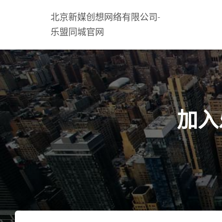
北京新媒创想网络有限公司-
乐盟同城官网
加入