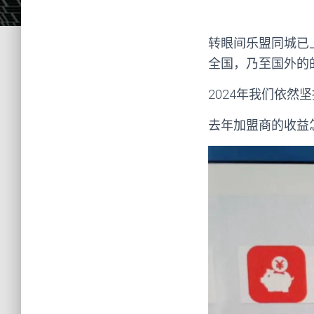
转眼间乐盟同城已上
全国，乃至国外的
2024年我们依然
去年加盟商的收益